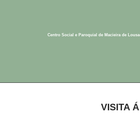
Avançar
para
o
conteúdo
Centro Social e Paroquial de Macieira de Lous
VISITA 