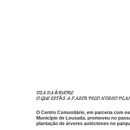
𝓓𝓘𝓐 𝓓𝓐 Á𝓡𝓥𝓞𝓡𝓔
𝓞 𝓠𝓤𝓔 𝓔𝓢𝓣Á𝓢 𝓐 𝓕𝓐𝓩𝓔𝓡 𝓟𝓔𝓛𝓞 𝓝𝓞𝓢𝓢𝓞 𝓟𝓛𝓐
O Centro Comunitário, em parceria com os
Município de Lousada, promoveu no passa
plantação de árvores autóctones no parq