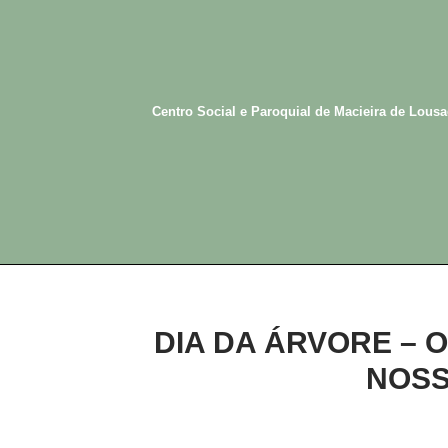
Avançar
para
o
conteúdo
Centro Social e Paroquial de Macieira de Lous
DIA DA ÁRVORE – 
NOSS